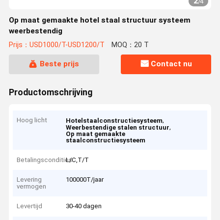
2
/
4
Op maat gemaakte hotel staal structuur systeem
weerbestendig
Prijs：USD1000/T-USD1200/T
MOQ：20 T
Beste prijs
Contact nu
Productomschrijving
Hoog licht
,
Hotelstaalconstructiesysteem
,
Weerbestendige stalen structuur
Op maat gemaakte
staalconstructiesysteem
Betalingscondities
L/C,T/T
Levering
100000T/jaar
vermogen
Levertijd
30-40 dagen