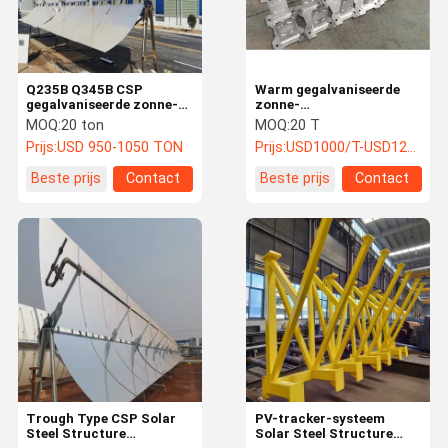
Q235B Q345B CSP
Warm gegalvaniseerde
gegalvaniseerde zonne-
zonne-
energie structuur Nieuwe
installatieconstructies
MOQ:
20 ton
MOQ:
20 T
energie staal structuur
Corrosiebestendig
Prijs:
USD 950-1050 TON
Prijs:
USD1000/T-USD1200/T
voor PV ondersteuning
Beste prijs
Contact
Beste prijs
Contact
Thuis
Producten
Over Ons
Fabrieksreis
Trough Type CSP Solar
PV-tracker-systeem
Steel Structure
Solar Steel Structure