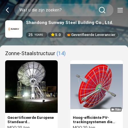
Shandong Sunway Steel Building Co., Ltd.
25
5.0
Geverifieerde Leverancier
YEARS
Zonne-Staalstructuur
(14)
Gecertificeerde Europese
Hoog-efficiënte PV-
Standaard
trackingsystemen die
Zonnevolgstructuren
wereldwijde zonne-
MOQ:
20 ton
MOQ:
20 ton