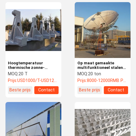
Hoogtemperatuur
Op maat gemaakte
thermische zonne-
multifunktioneel stalen
staalstructuur met
structuur voor
MOQ:
20 T
MOQ:
20 ton
precisie ontworpen voor
geconcentreerd zonne-
Prijs:
USD1000/T-USD1200/T
Prijs:
8000-12000RMB Per Ton
CSP-systemen
energie-tracker systeem
Beste prijs
Contact
Beste prijs
Contact