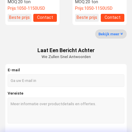
Installation Tool Voor
Installation Tool Voor
MOQ:
20 ton
MOQ:
20 ton
CSP structuren
CSP-structuren
Prijs:
1050-1150USD
Prijs:
1050-1150USD
Kwaliteitsco
Nieuws
Alle Gevallen
Blog
Beste prijs
Contact
Beste prijs
Contact
Ntrole
Bekijk meer
Laat Een Bericht Achter
Vraag Een
We Zullen Snel Antwoorden
Offerte Aan
E-mail
De vervaardiging van de staalstructuur
Vervaardiging van zwaar staal
Vereiste
Staalconstructie van de ketel
Structuur van het pijpleger
Steun voor staalconstructies