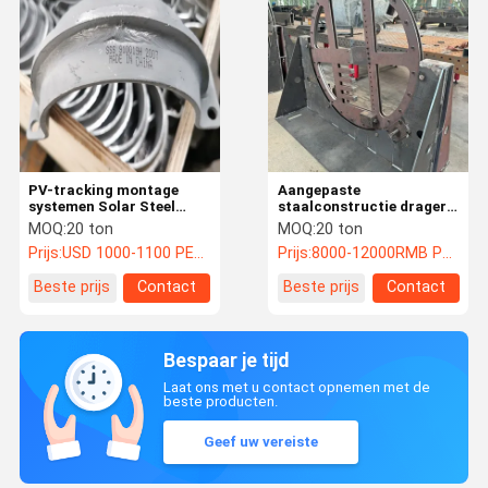
PV-tracking montage
Aangepaste
systemen Solar Steel
staalconstructie drager
Structure EN1090 Voor
en ondersteunend deel
MOQ:
20 ton
MOQ:
20 ton
energieopwekking
van tilter faciliteit
Prijs:
USD 1000-1100 PER TON
Prijs:
8000-12000RMB Per Ton
Beste prijs
Contact
Beste prijs
Contact
Bespaar je tijd
Laat ons met u contact opnemen met de
beste producten.
Geef uw vereiste