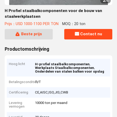
2
/
4
H Profiel staalbalkcomponenten voor de bouw van
staalwerkplaatsen
Prijs：USD 1000-1100 PER TON
MOQ：20 ton
Beste prijs
Contact nu
Productomschrijving
Hoog licht
,
H-profiel staalbalkcomponenten
,
Werkplaats Staalbalkcomponenten
Onderdelen van stalen balken voor opslag
Betalingscondities
T/T
Certificering
CE,AISC,ISO,JIS,CWB
Levering
10000 ton per maand
vermogen