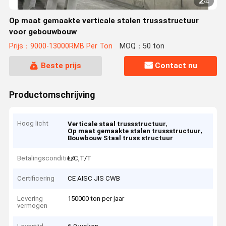
2
/
4
Op maat gemaakte verticale stalen trussstructuur
voor gebouwbouw
Prijs：9000-13000RMB Per Ton
MOQ：50 ton
Beste prijs
Contact nu
Productomschrijving
Hoog licht
,
Verticale staal trussstructuur
,
Op maat gemaakte stalen trussstructuur
Bouwbouw Staal truss structuur
Betalingscondities
L/C,T/T
Certificering
CE AISC JIS CWB
Levering
150000 ton per jaar
vermogen