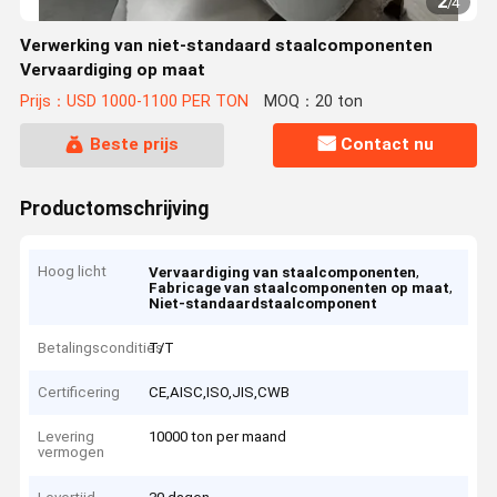
2
/
4
Verwerking van niet-standaard staalcomponenten
Vervaardiging op maat
Prijs：USD 1000-1100 PER TON
MOQ：20 ton
Beste prijs
Contact nu
Productomschrijving
Hoog licht
,
Vervaardiging van staalcomponenten
,
Fabricage van staalcomponenten op maat
Niet-standaardstaalcomponent
Betalingscondities
T/T
Certificering
CE,AISC,ISO,JIS,CWB
Levering
10000 ton per maand
vermogen