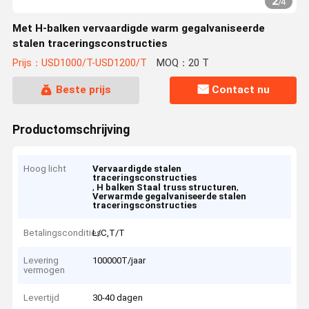
2
/
4
Met H-balken vervaardigde warm gegalvaniseerde
stalen traceringsconstructies
Prijs：USD1000/T-USD1200/T
MOQ：20 T
Beste prijs
Contact nu
Productomschrijving
Hoog licht
Vervaardigde stalen
traceringsconstructies
,
,
H balken Staal truss structuren
Verwarmde gegalvaniseerde stalen
traceringsconstructies
Betalingscondities
L/C,T/T
Levering
100000T/jaar
vermogen
Levertijd
30-40 dagen