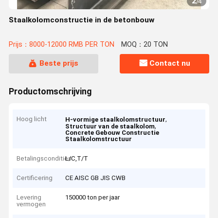
2
/
4
Staalkolomconstructie in de betonbouw
Prijs：8000-12000 RMB PER TON
MOQ：20 TON
Beste prijs
Contact nu
Productomschrijving
Hoog licht
,
H-vormige staalkolomstructuur
,
Structuur van de staalkolom
Concrete Gebouw Constructie
Staalkolomstructuur
Betalingscondities
L/C,T/T
Certificering
CE AISC GB JIS CWB
Levering
150000 ton per jaar
vermogen