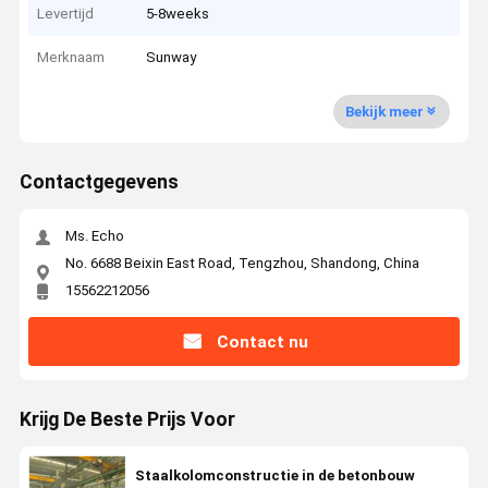
Levertijd
5-8weeks
Merknaam
Sunway
Bekijk meer
Contactgegevens
Ms. Echo
No. 6688 Beixin East Road, Tengzhou, Shandong, China
15562212056
Contact nu
Krijg De Beste Prijs Voor
Staalkolomconstructie in de betonbouw