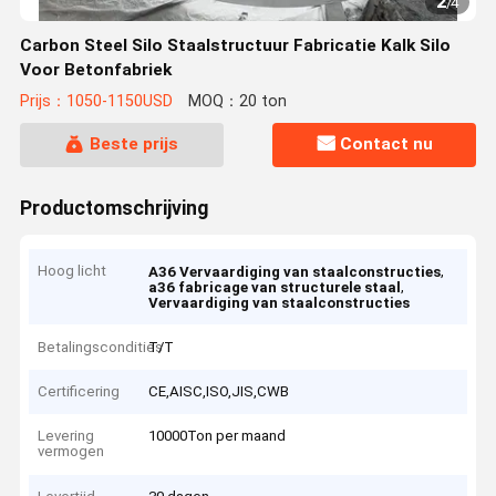
2
/
4
Carbon Steel Silo Staalstructuur Fabricatie Kalk Silo
Voor Betonfabriek
Prijs：1050-1150USD
MOQ：20 ton
Beste prijs
Contact nu
Productomschrijving
Hoog licht
,
A36 Vervaardiging van staalconstructies
,
a36 fabricage van structurele staal
Vervaardiging van staalconstructies
Betalingscondities
T/T
Certificering
CE,AISC,ISO,JIS,CWB
Levering
10000Ton per maand
vermogen