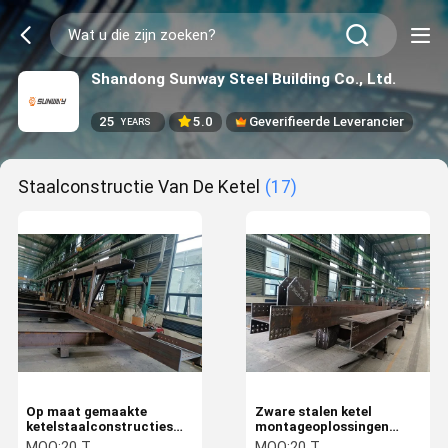
Shandong Sunway Steel Building Co., Ltd.
25
5.0
Geverifieerde Leverancier
YEARS
Staalconstructie Van De Ketel
(17)
Op maat gemaakte
Zware stalen ketel
ketelstaalconstructies
montageoplossingen
Brandbestendige ASME
Veiligheid Duurzaamheid
MOQ:
20 T
MOQ:
20 T