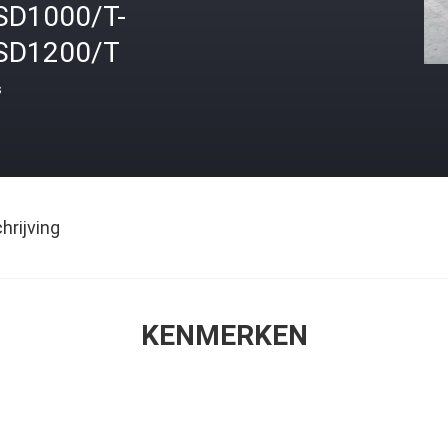
SD1000/T-
SD1200/T
s
rijving
KENMERKEN