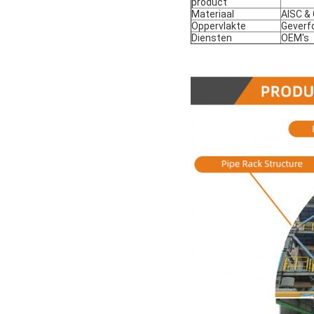
product
Materiaal
AISC &
Oppervlakte
Geverf
Diensten
OEM's