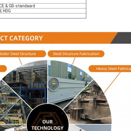
 CE & GB-standaard
d; HDG