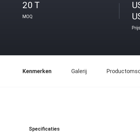
20 T
U
U
MOQ
Prij
Kenmerken
Galerij
Productomsch
Specificaties