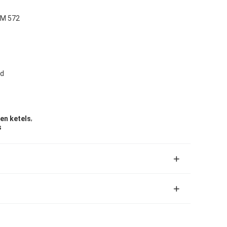
TM 572
rd
,
en ketels
s