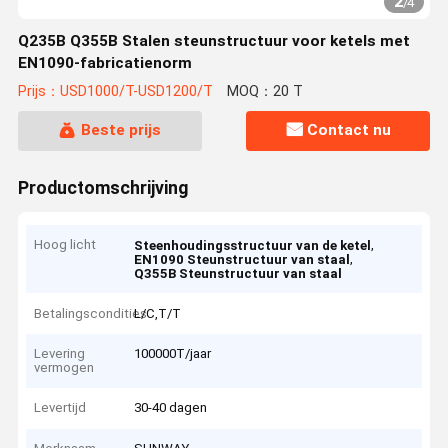
2
/
4
Q235B Q355B Stalen steunstructuur voor ketels met
EN1090-fabricatienorm
Prijs：USD1000/T-USD1200/T
MOQ：20 T
Beste prijs
Contact nu
Productomschrijving
Hoog licht
,
Steenhoudingsstructuur van de ketel
,
EN1090 Steunstructuur van staal
Q355B Steunstructuur van staal
Betalingscondities
L/C,T/T
Levering
100000T/jaar
vermogen
Levertijd
30-40 dagen