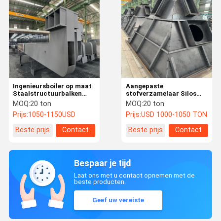
Ingenieursboiler op maat
Aangepaste
Staalstructuurbalken
stofverzamelaar Silos
Mechanische apparatuur
Kessel Stalen structuur
MOQ:
20 ton
MOQ:
20 ton
Voor de bouw van
Prijs:
1050-1150USD
Prijs:
USD 1000-1050 TON
elektriciteitscentrales
Beste prijs
Contact
Beste prijs
Contact
Bespaar je tijd
Laat ons met u contact opnemen met de
beste producten.
Geef uw vereiste