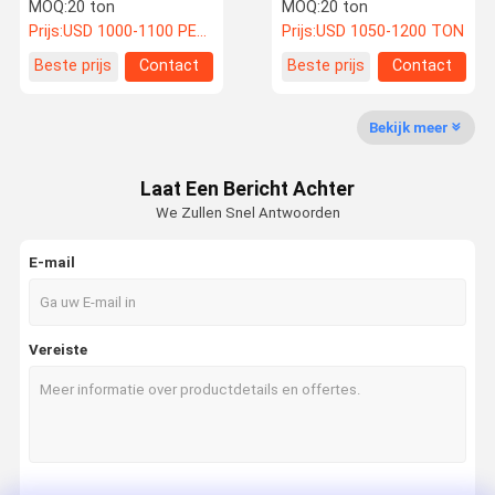
doosbalkbalk brugkraan
het verwerken van
MOQ:
20 ton
MOQ:
20 ton
brugkraan
bruggordel-
Prijs:
USD 1000-1100 PER TON
Prijs:
USD 1050-1200 TON
opbouwmachines
Kwaliteitsco
Nieuws
Alle Gevallen
Blog
Beste prijs
Contact
Beste prijs
Contact
Ntrole
Bekijk meer
Laat Een Bericht Achter
Vraag Een
We Zullen Snel Antwoorden
Offerte Aan
E-mail
De vervaardiging van de staalstructuur
Vervaardiging van zwaar staal
Vereiste
Staalconstructie van de ketel
Structuur van het pijpleger
Steun voor staalconstructies