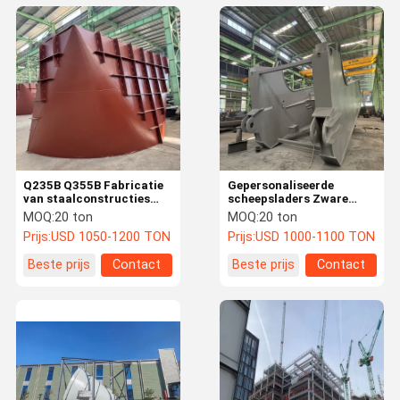
Q235B Q355B Fabricatie
Gepersonaliseerde
van staalconstructies
scheepsladers Zware
Vorming en buiging voor
staalconstructies
MOQ:
20 ton
MOQ:
20 ton
complexe structuren
Engineering Machinery
Prijs:
USD 1050-1200 TON
Prijs:
USD 1000-1100 TON
Beste prijs
Contact
Beste prijs
Contact