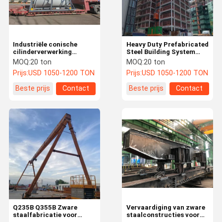
Industriële conische
Heavy Duty Prefabricated
cilinderverwerking
Steel Building System
Staalstructuur fabricage
Custom High Rise
MOQ:
20 ton
MOQ:
20 ton
AISC/CE-conform voor
Commercial Complex
Prijs:
USD 1050-1200 TON
Prijs:
USD 1050-1200 TON
zware ladingsystemen
Constructie
Beste prijs
Contact
Beste prijs
Contact
Thuis
Producten
Over Ons
Fabrieksreis
Q235B Q355B Zware
Vervaardiging van zware
staalfabricatie voor
staalconstructies voor