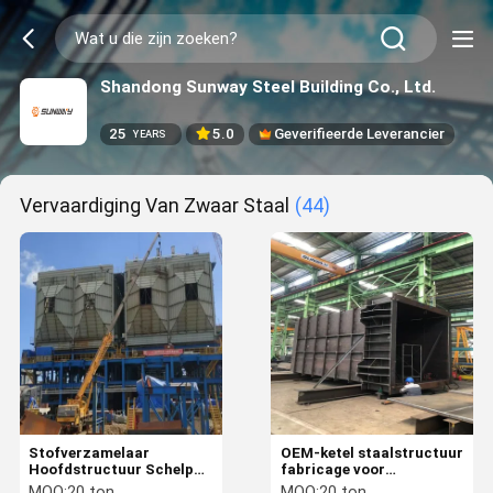
Shandong Sunway Steel Building Co., Ltd.
25
5.0
Geverifieerde Leverancier
YEARS
Vervaardiging Van Zwaar Staal
(44)
Stofverzamelaar
OEM-ketel staalstructuur
Hoofdstructuur Schelp
fabricage voor
Stofontlading
stofverzamelaar Clean
MOQ:
20 ton
MOQ:
20 ton