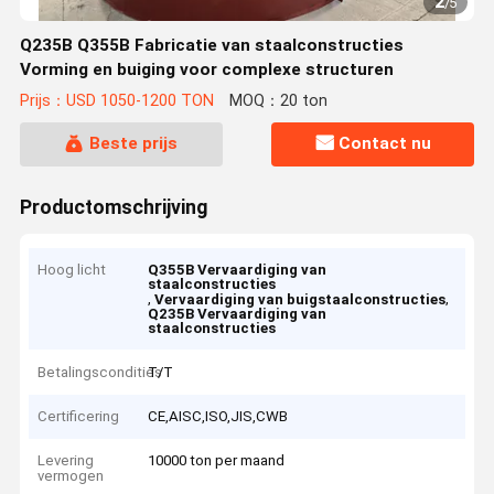
2
/
5
Q235B Q355B Fabricatie van staalconstructies
Vorming en buiging voor complexe structuren
Prijs：USD 1050-1200 TON
MOQ：20 ton
Beste prijs
Contact nu
Productomschrijving
Hoog licht
Q355B Vervaardiging van
staalconstructies
,
,
Vervaardiging van buigstaalconstructies
Q235B Vervaardiging van
staalconstructies
Betalingscondities
T/T
Certificering
CE,AISC,ISO,JIS,CWB
Levering
10000 ton per maand
vermogen