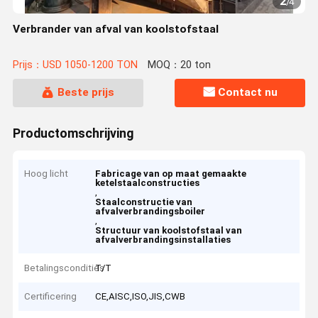
2
/
4
Verbrander van afval van koolstofstaal
Prijs：USD 1050-1200 TON
MOQ：20 ton
Beste prijs
Contact nu
Productomschrijving
Hoog licht
Fabricage van op maat gemaakte
ketelstaalconstructies
,
Staalconstructie van
afvalverbrandingsboiler
,
Structuur van koolstofstaal van
afvalverbrandingsinstallaties
Betalingscondities
T/T
Certificering
CE,AISC,ISO,JIS,CWB