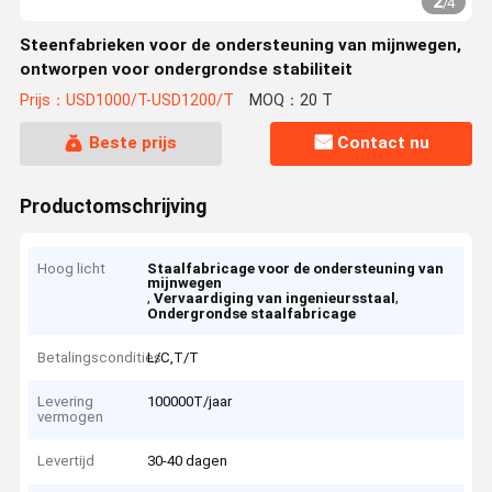
2
/
4
Steenfabrieken voor de ondersteuning van mijnwegen,
ontworpen voor ondergrondse stabiliteit
Prijs：USD1000/T-USD1200/T
MOQ：20 T
Beste prijs
Contact nu
Productomschrijving
Hoog licht
Staalfabricage voor de ondersteuning van
mijnwegen
,
,
Vervaardiging van ingenieursstaal
Ondergrondse staalfabricage
Betalingscondities
L/C,T/T
Levering
100000T/jaar
vermogen
Levertijd
30-40 dagen