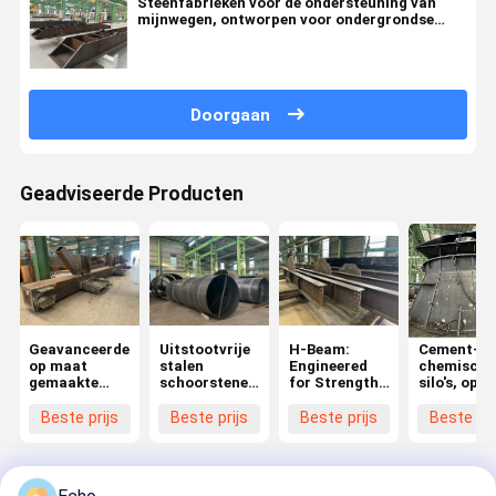
Steenfabrieken voor de ondersteuning van
mijnwegen, ontworpen voor ondergrondse
stabiliteit
Doorgaan
Geadviseerde Producten
Geavanceerde
Uitstootvrije
H-Beam:
Cement- e
op maat
stalen
Engineered
chemische
gemaakte
schoorstenen:
for Strength,
silo's, op
dooskolomsystemen
gebouwd voor
Speed &
maat
voor zware
duurzaamheid
Efficiency
ontworpen
Beste prijs
Beste prijs
Beste prijs
Beste pri
multi-
van
duurzame
verdieping
chemische
constructi
installaties
voor
bulkmateri