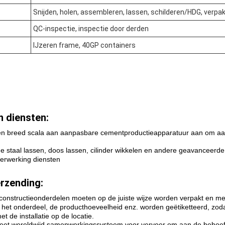
Snijden, holen, assembleren, lassen, schilderen/HDG, verpa
QC-inspectie, inspectie door derden
IJzeren frame, 40GP containers
 diensten:
en breed scala aan aanpasbare cementproductieapparatuur aan om aa
e staal lassen, doos lassen, cilinder wikkelen en andere geavanceerd
verwerking diensten
rzending:
lconstructieonderdelen moeten op de juiste wijze worden verpakt en m
 het onderdeel, de producthoeveelheid enz. worden geëtiketteerd, zod
 de installatie op de locatie.
eet wereldwijd samenwerkingssysteem voor vervoer om aan de behoeft