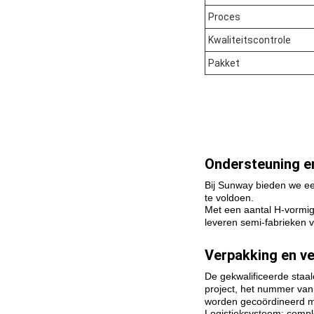
Proces
Kwaliteitscontrole
Pakket
Ondersteuning en
Bij Sunway bieden we e
te voldoen.
Met een aantal H-vormig
leveren semi-fabrieken 
Verpakking en ve
De gekwalificeerde staa
project, het nummer van
worden gecoördineerd met
Logistieksysteem: compl