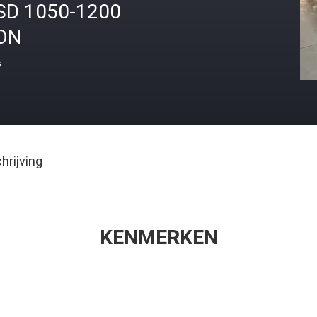
SD 1050-1200
ON
s
rijving
KENMERKEN