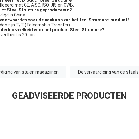
n heeft het product Steel Structure?
ificeerd met CE, AISC, ISO, JIS en CWB.
uct Steel Structure geproduceerd?
digd in China.
gsvoorwaarden voor de aankoop van het teel Structure-product?
den zijn T/T (Telegraphic Transfer).
orderhoeveelheid voor het product Steel Structure?
eelheid is 20 ton.
rdiging van stalen magazijnen
De vervaardiging van de staal
GEADVISEERDE PRODUCTEN