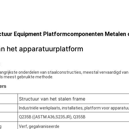
ctuur Equipment Platformcomponenten Metalen 
an het apparatuurplatform
:
elangrijkste onderdelen van staalconstructies, meestal vervaardigd va
als meest gebruikte methode.
ers
Structuur van het stalen frame
Industriële werkplaats, installaties, platform voor apparatu
Q235B ((ASTM A36,S235JR), Q355B
g
Verf, gegalvaniseerde