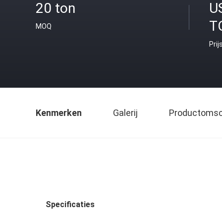
20 ton
U
T
MOQ
Prij
Kenmerken
Galerij
Productomsch
Specificaties