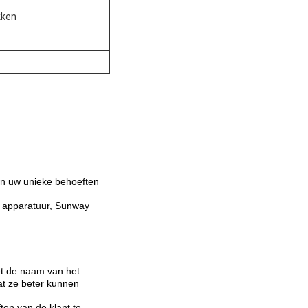
kken
n uw unieke behoeften
e apparatuur, Sunway
et de naam van het
at ze beter kunnen
en van de klant te