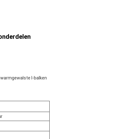
onderdelen
n warmgewalste I-balken
ur