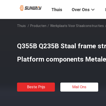
Thuis
Over Ons
Thuis
/
Producten
/
Werkplaats Voor Staalconstructies
Q355B Q235B Staal frame st
Platform components Metale
Beste Prijs
Mail Ons