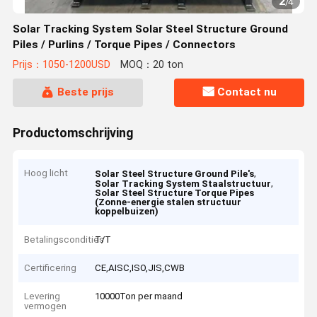
2
/
4
Solar Tracking System Solar Steel Structure Ground
Piles / Purlins / Torque Pipes / Connectors
Prijs：1050-1200USD
MOQ：20 ton
Beste prijs
Contact nu
Productomschrijving
Hoog licht
,
Solar Steel Structure Ground Pile's
,
Solar Tracking System Staalstructuur
Solar Steel Structure Torque Pipes
(Zonne-energie stalen structuur
koppelbuizen)
Betalingscondities
T/T
Certificering
CE,AISC,ISO,JIS,CWB
Levering
10000Ton per maand
vermogen