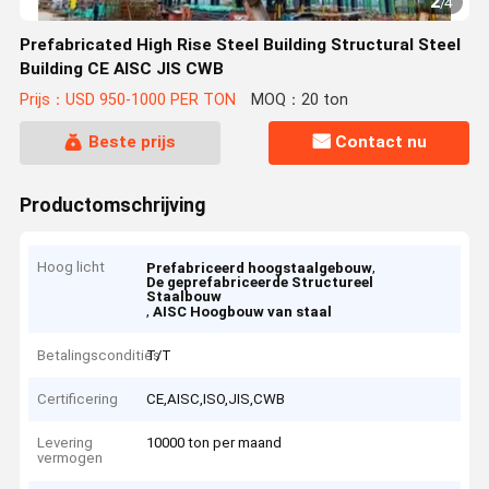
2
/
4
Prefabricated High Rise Steel Building Structural Steel
Building CE AISC JIS CWB
Prijs：USD 950-1000 PER TON
MOQ：20 ton
Beste prijs
Contact nu
Productomschrijving
Hoog licht
,
Prefabriceerd hoogstaalgebouw
De geprefabriceerde Structureel
Staalbouw
,
AISC Hoogbouw van staal
Betalingscondities
T/T
Certificering
CE,AISC,ISO,JIS,CWB
Levering
10000 ton per maand
vermogen