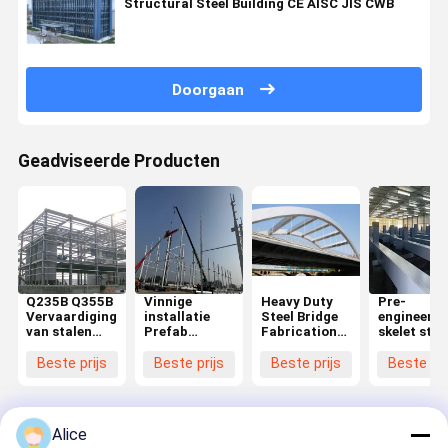
Structural Steel Building CE AISC JIS CWB
Doorgaan
Geadviseerde Producten
Q235B Q355B
Vinnige
Heavy Duty
Pre-
Vervaardiging
installatie
Steel Bridge
engineered
van stalen
Prefab
Fabrication
skelet staa
balken met
gegalvaniseerde
Weerbestendige
structuur
verf op
staalstructuur
voetgangersbrugkits
fabricage
Beste prijs
Beste prijs
Beste prijs
Beste pri
gegalvaniseerd
vervaardiging
voor
A36
oppervlak
met
schilderachtige
materiaal
beschermende
gebieden /
voor
verfcoating
industriële
commercië
Alice
zones
gebouwen