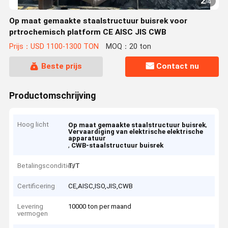
2
/
4
Op maat gemaakte staalstructuur buisrek voor
prtrochemisch platform CE AISC JIS CWB
Prijs：USD 1100-1300 TON
MOQ：20 ton
Beste prijs
Contact nu
Productomschrijving
Hoog licht
,
Op maat gemaakte staalstructuur buisrek
Vervaardiging van elektrische elektrische
apparatuur
,
CWB-staalstructuur buisrek
Betalingscondities
T/T
Certificering
CE,AISC,ISO,JIS,CWB
Levering
10000 ton per maand
vermogen